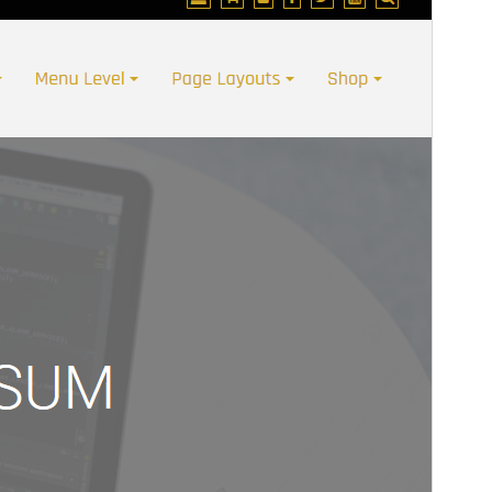
Версия
2.6
Последние изменения
5 августа, 2026
Активные установки
300+
Версия WordPress
5.2
Версия PHP
7.0
Главная страница темы