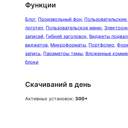
Функции
Блог
, 
Произвольный фон
, 
Пользовательские
логотип
, 
Пользовательское меню
, 
Электрон
записей
, 
Гибкий заголовок
, 
Виджеты подвал
виджетов
, 
Микроформаты
, 
Портфолио
, 
Форм
запись
, 
Параметры темы
, 
Вложенные комме
блоки
Скачиваний в день
Активных установок:
300+