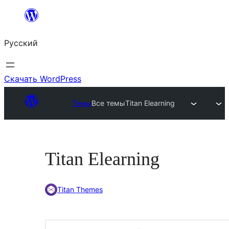
Перейти
к
Русский
содержимому
Скачать WordPress
Темы
Все темы
Titan Elearning
Titan Elearning
Titan Themes