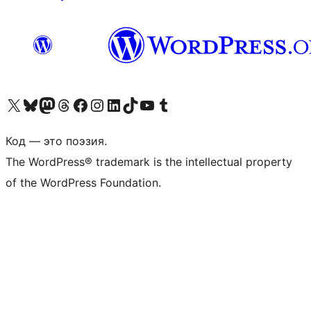
Посетите нас в X (ранее Twitter)
Посетите нашу учётную запись в Bluesky
Посетите нашу ленту в Mastodon
Посетите нашу учётную запись в Threads
Посетите нашу страницу на Facebook
Посетите наш Instagram
Посетите нашу страницу в LinkedIn
Посетите нашу учётную запись в TikTok
Посетите наш канал YouTube
Посетите нашу учётную запись в Tumblr
Код — это поэзия.
The WordPress® trademark is the intellectual property
of the WordPress Foundation.