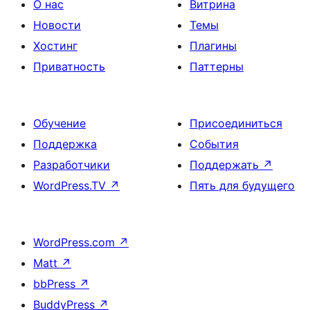
О нас
Витрина
Новости
Темы
Хостинг
Плагины
Приватность
Паттерны
Обучение
Присоединиться
Поддержка
События
Разработчики
Поддержать
↗
WordPress.TV
↗
Пять для будущего
WordPress.com
↗
Matt
↗
bbPress
↗
BuddyPress
↗