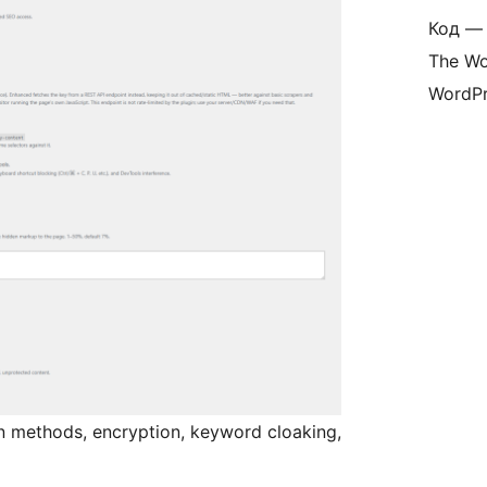
Код — 
The Wo
WordPr
n methods, encryption, keyword cloaking,