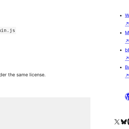
W
min.js
M
b
B
nder the same license.
Посетите нас в X (р
Посетите нашу
П