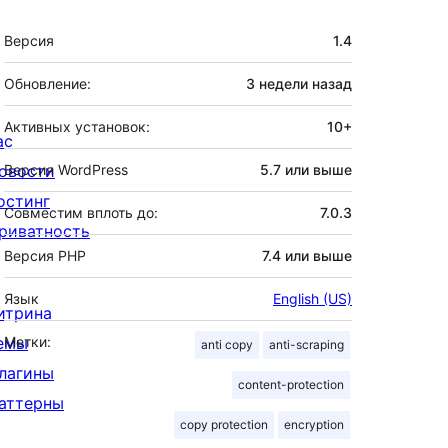
Мета
Версия
1.4
Обновление:
3 недели
назад
Активных установок:
10+
ас
овости
Версия WordPress
5.7 или выше
остинг
Совместим вплоть до:
7.0.3
риватность
Версия PHP
7.4 или выше
Язык
English (US)
итрина
емы
Метки:
anti copy
anti-scraping
лагины
content-protection
аттерны
copy protection
encryption