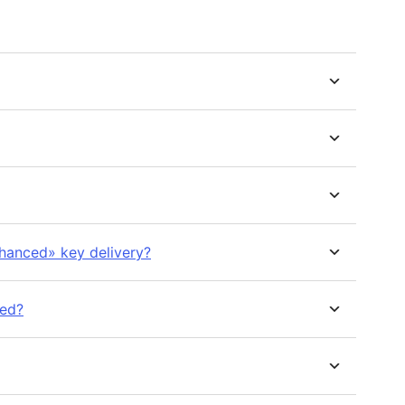
nhanced» key delivery?
ted?