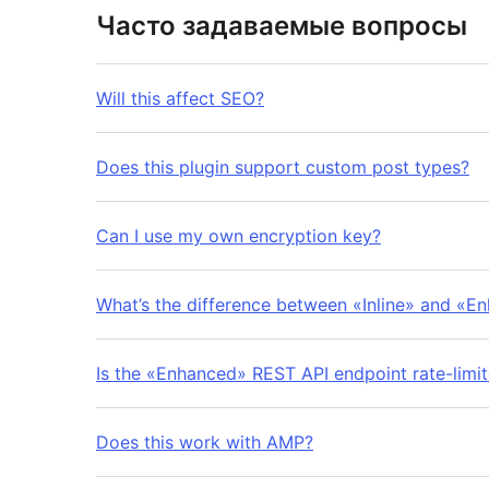
Часто задаваемые вопросы
Will this affect SEO?
Does this plugin support custom post types?
Can I use my own encryption key?
What’s the difference between «Inline» and «E
Is the «Enhanced» REST API endpoint rate-limi
Does this work with AMP?