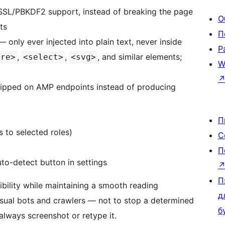
SSL/PBKDF2 support, instead of breaking the page
О
ts
П
— only ever injected into plain text, never inside
Р
,
,
, and similar elements;
pre>
<select>
<svg>
W
ipped on AMP endpoints instead of producing
П
 to selected roles)
С
П
to-detect button in settings
П
sibility while maintaining a smooth reading
д
 casual bots and crawlers — not to stop a determined
б
lways screenshot or retype it.