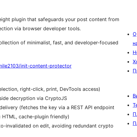
eight plugin that safeguards your post content from
ection via browser developer tools.
О
llection of minimalist, fast, and developer-focused
н
Н
Х
ile2103/init-content-protector
П
ction, right-click, print, DevTools access)
В
side decryption via CryptoJS
Т
 delivery (fetches the key via a REST API endpoint
П
c HTML, cache-plugin friendly)
П
o-invalidated on edit, avoiding redundant crypto