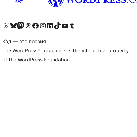
Посетите нас в X (ранее Twitter)
Посетите нашу учётную запись в Bluesky
Посетите нашу ленту в Mastodon
Посетите нашу учётную запись в Threads
Посетите нашу страницу на Facebook
Посетите наш Instagram
Посетите нашу страницу в LinkedIn
Посетите нашу учётную запись в TikTok
Посетите наш канал YouTube
Посетите нашу учётную запись в Tumblr
Код — это поэзия.
The WordPress® trademark is the intellectual property
of the WordPress Foundation.