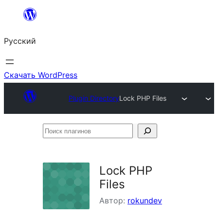
Перейти
к
Русский
содержимому
Скачать WordPress
Plugin Directory
Lock PHP Files
Поиск
плагинов
Lock PHP
Files
Автор:
rokundev