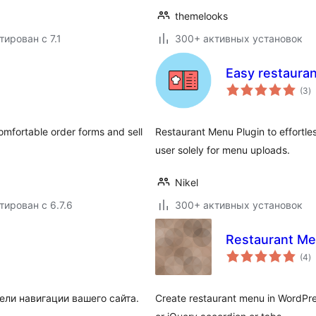
themelooks
тирован с 7.1
300+ активных установок
Easy restaura
о
(3
)
р
omfortable order forms and sell
Restaurant Menu Plugin to effortl
user solely for menu uploads.
Nikel
тирован с 6.7.6
300+ активных установок
Restaurant M
о
(4
)
р
ели навигации вашего сайта.
Create restaurant menu in WordPres