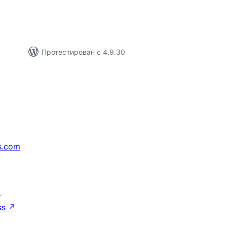
Протестирован с 4.9.30
s.com
↗
ss
↗