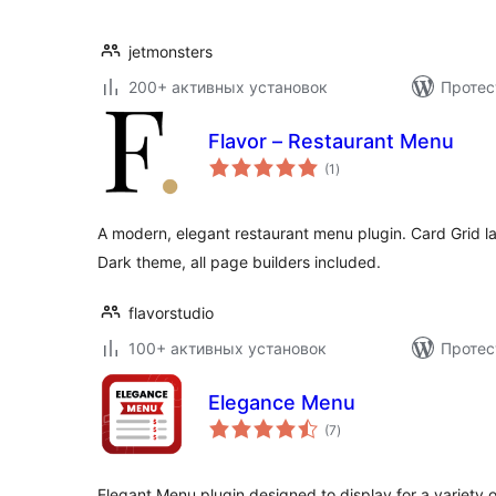
jetmonsters
200+ активных установок
Протес
Flavor – Restaurant Menu
общий
(1
)
рейтинг
A modern, elegant restaurant menu plugin. Card Grid lay
Dark theme, all page builders included.
flavorstudio
100+ активных установок
Протес
Elegance Menu
общий
(7
)
рейтинг
Elegant Menu plugin designed to display for a variety o