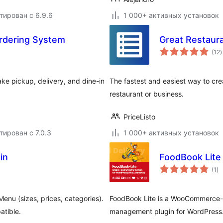
тирован с 6.9.6
1 000+ активных установок
rdering System
Great Restau
(12
)
р
ke pickup, delivery, and dine-in
The fastest and easiest way to crea
restaurant or business.
PriceListo
тирован с 7.0.3
1 000+ активных установок
in
FoodBook Lite
о
(1
)
ре
Menu (sizes, prices, categories).
FoodBook Lite is a WooCommerce-b
atible.
management plugin for WordPress