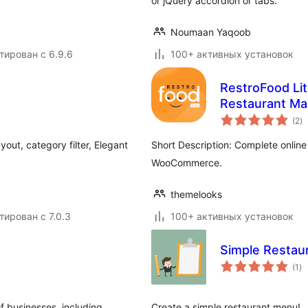
or jQuery accordion or tabs.
Noumaan Yaqoob
тирован с 6.9.6
100+ активных установок
RestroFood Li
Restaurant M
о
(2
)
р
out, category filter, Elegant
Short Description: Complete online 
WooCommerce.
themelooks
тирован с 7.0.3
100+ активных установок
Simple Restau
о
(1
)
ре
f businesses, including
Create a simple restaurant menu!