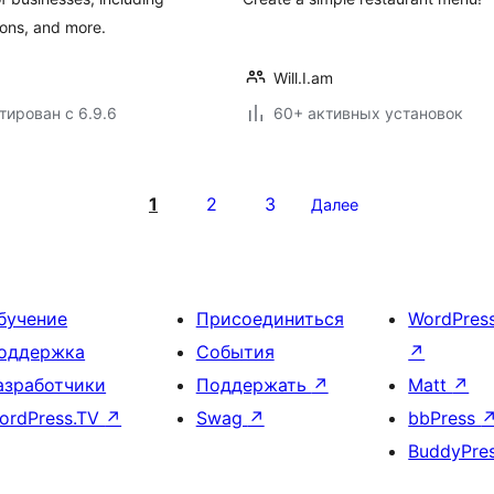
lons, and more.
Will.I.am
тирован с 6.9.6
60+ активных установок
1
2
3
Далее
бучение
Присоединиться
WordPres
оддержка
События
↗
азработчики
Поддержать
↗
Matt
↗
ordPress.TV
↗
Swag
↗
bbPress
BuddyPre