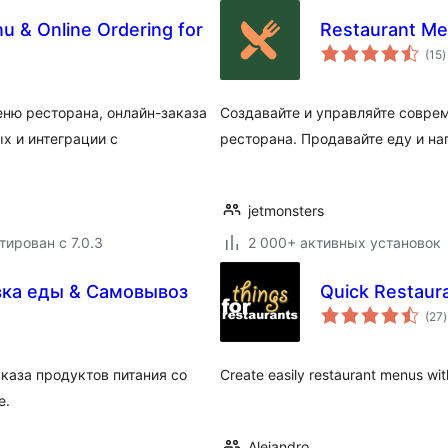
 & Online Ordering for
Restaurant Me
(15
)
р
еню ресторана, онлайн-заказа
Создавайте и управляйте совре
х и интеграции с
ресторана. Продавайте еду и нап
jetmonsters
тирован с 7.0.3
2 000+ активных установок
вка еды & Самовывоз
Quick Restaur
(27
)
каза продуктов питания со
Create easily restaurant menus wi
e.
Alejandro