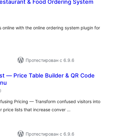
estaurant & Food Ordering System
общий
)
рейтинг
 online with the online ordering system plugin for
Протестирован с 6.9.6
List — Price Table Builder & QR Code
enu
общий
)
рейтинг
using Pricing — Transform confused visitors into
 price lists that increase conver …
Протестирован с 6.9.6