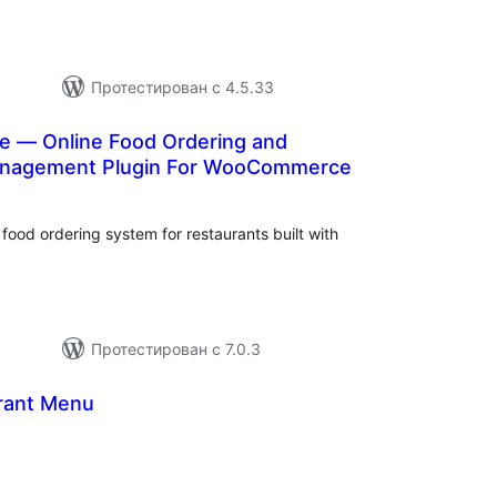
Протестирован с 4.5.33
te — Online Food Ordering and
anagement Plugin For WooCommerce
бщий
ейтинг
food ordering system for restaurants built with
Протестирован с 7.0.3
rant Menu
бщий
йтинг