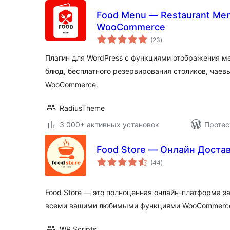
Food Menu — Restaurant Menu
WooCommerce
общий
(23
)
рейтинг
Плагин для WordPress с функциями отображения м
блюд, бесплатного резервирования столиков, чаевы
WooCommerce.
RadiusTheme
3 000+ активных установок
Протес
Food Store — Онлайн Доста
общий
(44
)
рейтинг
Food Store — это полноценная онлайн-платформа за
всеми вашими любимыми функциями WooCommerc
WP Scripts