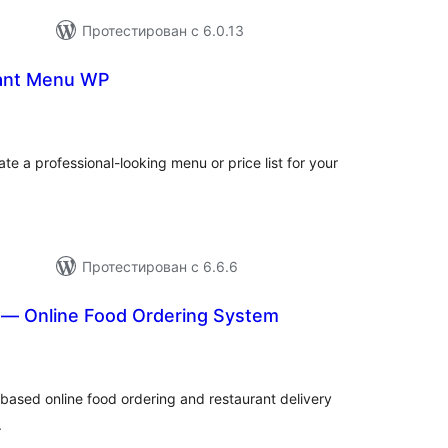
Протестирован с 6.0.13
rant Menu WP
общий
ейтинг
te a professional-looking menu or price list for your
Протестирован с 6.6.6
 — Online Food Ordering System
бщий
йтинг
ased online food ordering and restaurant delivery
.