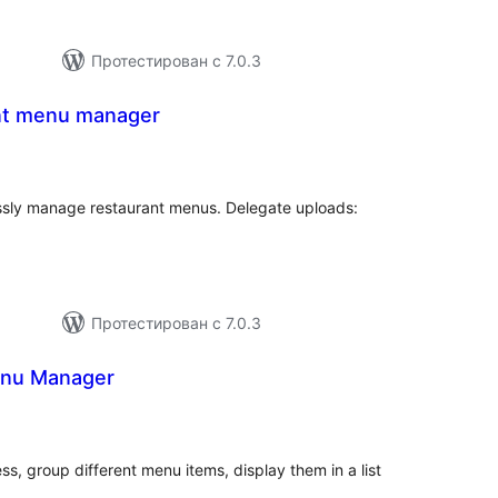
Протестирован с 7.0.3
nt menu manager
бщий
ейтинг
essly manage restaurant menus. Delegate uploads:
Протестирован с 7.0.3
enu Manager
бщий
ейтинг
s, group different menu items, display them in a list