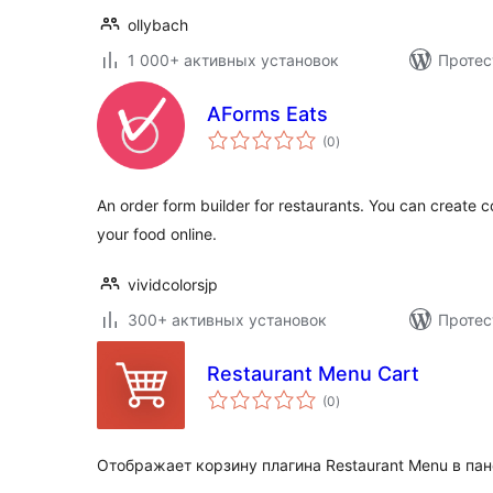
ollybach
1 000+ активных установок
Протес
AForms Eats
общий
(0
)
рейтинг
An order form builder for restaurants. You can create c
your food online.
vividcolorsjp
300+ активных установок
Протес
Restaurant Menu Cart
общий
(0
)
рейтинг
Отображает корзину плагина Restaurant Menu в пан