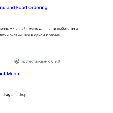
nu and Food Ordering
общий
ейтинг
менными онлайн меню для почти любого типа
итки онлайн. Всё в одном плагине.
Протестирован с 6.9.6
ant Menu
общий
рейтинг
th drag and drop.