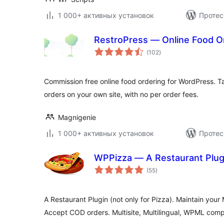
1 000+ активных установок
Протес
RestroPress — Online Food O
общий
(102
)
рейтинг
Commission free online food ordering for WordPress. Ta
orders on your own site, with no per order fees.
Magnigenie
1 000+ активных установок
Протес
WPPizza — A Restaurant Plug
общий
(55
)
рейтинг
A Restaurant Plugin (not only for Pizza). Maintain your 
Accept COD orders. Multisite, Multilingual, WPML comp