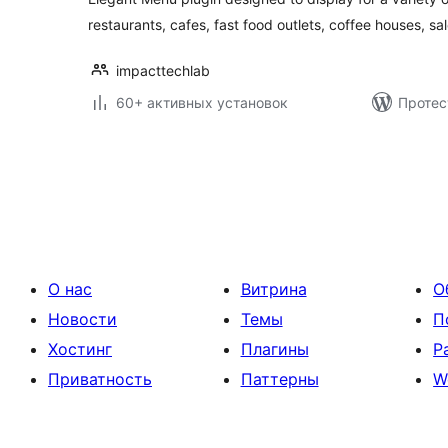
restaurants, cafes, fast food outlets, coffee houses, sa
impacttechlab
60+ активных установок
Протес
Пагинация
записей
О нас
Витрина
О
Новости
Темы
П
Хостинг
Плагины
Р
Приватность
Паттерны
W